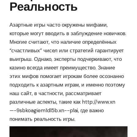
Реальность
Азартные игры часто окружены мифами,
которые могут вводить в заблуждение новичков.
Многие считают, что наличие определённых
“счастливых” чисел или стратегий гарантирует
выигрыш. Однако, эксперты подчеркивают, что
казино всегда имеет преимущество. Знание
этих мифов помогает игрокам более осознанно
подходить к азартным играм, и именно поэтому
наш сайт, в частности, рассматривает
различные аспекты, такие как
http://www.xn
—-9sbkoagiem1dl5b.xn--p1ai
, где важно
понимать реальность игры.