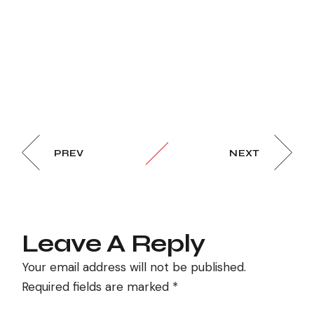
PREV
NEXT
Leave A Reply
Your email address will not be published.
Required fields are marked
*