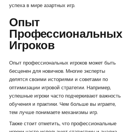
успеха в мире азартных игр.
Опыт
Профессиональных
Игроков
Опыт профессиональных игроков может быть
бесценен для новичков. Многие эксперты
делятся своими историями и советами по
оптимизации игровой стратегии. Например,
успешные игроки часто подчеркивают важность
обучения и практики. Чем больше вы играете,
тем лучше понимаете механизмы игр.
Также стоит отметить, что профессиональные
игроки часто используют статистику и анализ