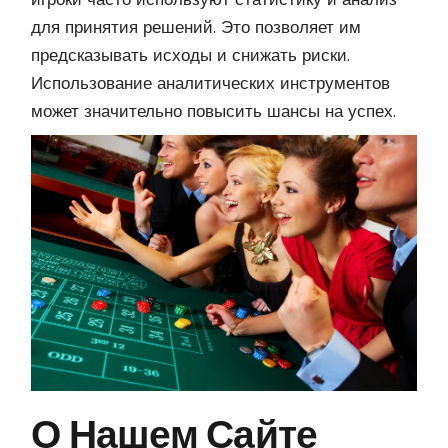
для принятия решений. Это позволяет им
предсказывать исходы и снижать риски.
Использование аналитических инструментов
может значительно повысить шансы на успех.
О Нашем Сайте