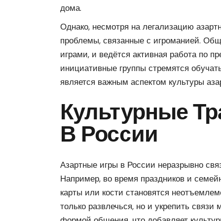
дома.
Однако, несмотря на легализацию азарт
проблемы, связанные с игроманией. Общ
играми, и ведётся активная работа по 
инициативные группы стремятся обучать 
является важным аспектом культуры азар
Культурные Тр
В России
Азартные игры в России неразрывно св
Например, во время праздников и семейн
карты или кости становятся неотъемлем
только развлечься, но и укрепить связи
формой общения, что добавляет культурн