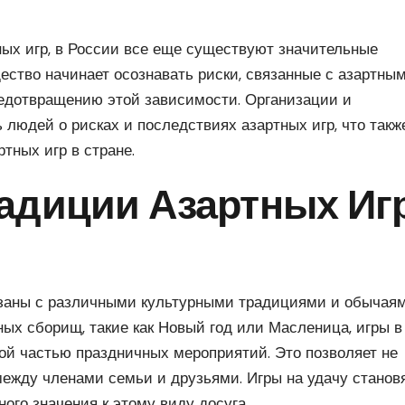
ных игр, в России все еще существуют значительные
ество начинает осознавать риски, связанные с азартны
предотвращению этой зависимости. Организации и
людей о рисках и последствиях азартных игр, что такж
тных игр в стране.
адиции Азартных Иг
язаны с различными культурными традициями и обычаям
ых сборищ, такие как Новый год или Масленица, игры в
ой частью праздничных мероприятий. Это позволяет не
 между членами семьи и друзьями. Игры на удачу станов
ого значения к этому виду досуга.