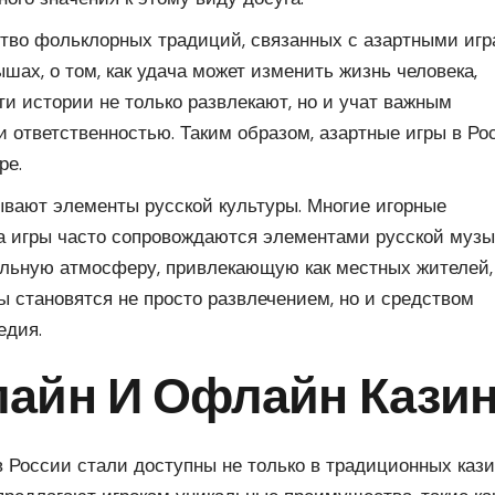
ство фольклорных традиций, связанных с азартными игр
шах, о том, как удача может изменить жизнь человека,
ти истории не только развлекают, но и учат важным
 ответственностью. Таким образом, азартные игры в Ро
ре.
вают элементы русской культуры. Многие игорные
а игры часто сопровождаются элементами русской музы
альную атмосферу, привлекающую как местных жителей,
ры становятся не просто развлечением, но и средством
едия.
лайн И Офлайн Кази
 России стали доступны не только в традиционных кази