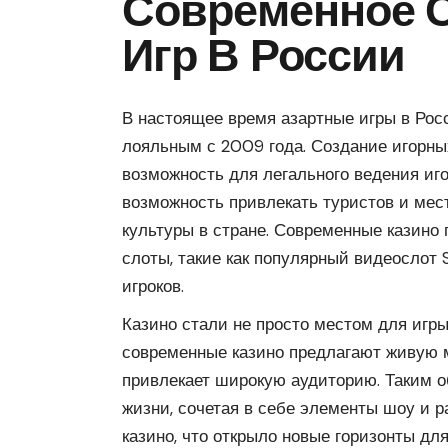
Современное С
Игр В России
В настоящее время азартные игры в Рос
лояльным с 2009 года. Создание игорных
возможность для легального ведения иго
возможность привлекать туристов и мес
культуры в стране. Современные казино 
слоты, такие как популярный видеослот 
игроков.
Казино стали не просто местом для игры
современные казино предлагают живую м
привлекает широкую аудиторию. Таким о
жизни, сочетая в себе элементы шоу и 
казино, что открыло новые горизонты дл