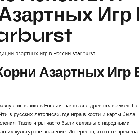
Азартных Игр
arburst
диции азартных игр в России starburst
Корни Азартных Игр 
азную историю в России, начиная с древних времён. П
ти в русских летописях, где игра в кости и карты была
еления. Такие игры часто были связаны с народными
ло их культурное значение. Интересно, что в те времена