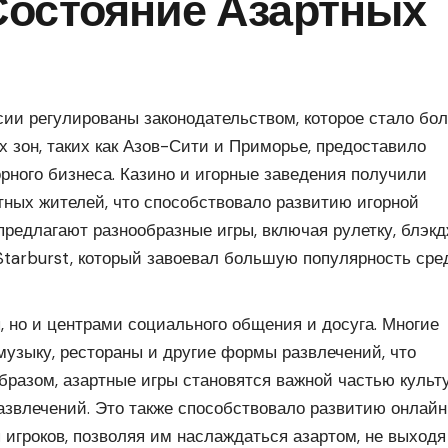
остояние Азартных
сии регулированы законодательством, которое стало бо
 зон, таких как Азов-Сити и Приморье, предоставило
рного бизнеса. Казино и игорные заведения получили
тных жителей, что способствовало развитию игорной
предлагают разнообразные игры, включая рулетку, блэкд
Starburst, который завоевал большую популярность сре
, но и центрами социального общения и досуга. Многие
узыку, рестораны и другие формы развлечений, что
бразом, азартные игры становятся важной частью культ
развлечений. Это также способствовало развитию онлайн
я игроков, позволяя им наслаждаться азартом, не выходя