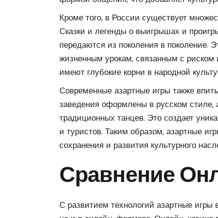
Кроме того, в России существует множе
Сказки и легенды о выигрышах и проигры
передаются из поколения в поколение. Э
жизненным урокам, связанным с риском и
имеют глубокие корни в народной культу
Современные азартные игры также впиты
заведения оформлены в русском стиле, 
традиционных танцев. Это создает уник
и туристов. Таким образом, азартные иг
сохранения и развития культурного насл
Сравнение Он
С развитием технологий азартные игры в