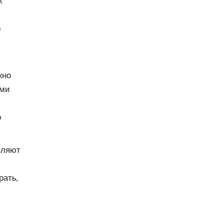
к
о
жно
ами
о
вляют
рать,