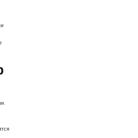
ми
е
р
и.
ятся