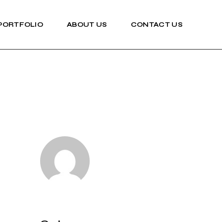
PORTFOLIO
ABOUT US
CONTACT US