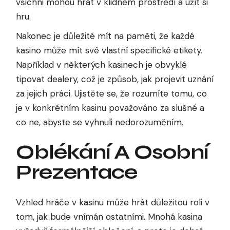
všichni mohou hrát v klidném prostředí a užít si
hru.
Nakonec je důležité mít na paměti, že každé
kasino může mít své vlastní specifické etikety.
Například v některých kasinech je obvyklé
tipovat dealery, což je způsob, jak projevit uznání
za jejich práci. Ujistěte se, že rozumíte tomu, co
je v konkrétním kasinu považováno za slušné a
co ne, abyste se vyhnuli nedorozuměním.
Oblékání A Osobní
Prezentace
Vzhled hráče v kasinu může hrát důležitou roli v
tom, jak bude vnímán ostatními. Mnohá kasina