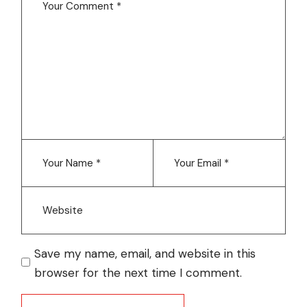
Save my name, email, and website in this
browser for the next time I comment.