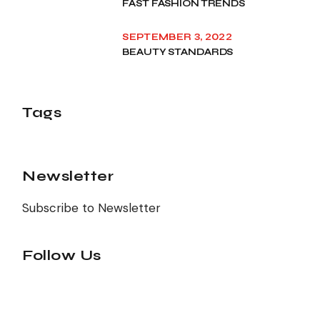
FAST FASHION TRENDS
SEPTEMBER 3, 2022
BEAUTY STANDARDS
Tags
Newsletter
Subscribe to Newsletter
Follow Us