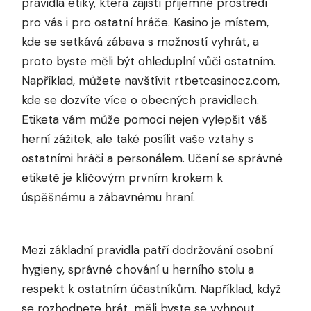
pravidla etiky, která zajistí příjemné prostředí
pro vás i pro ostatní hráče. Kasino je místem,
kde se setkává zábava s možností vyhrát, a
proto byste měli být ohleduplní vůči ostatním.
Například, můžete navštívit
rtbetcasinocz.com
,
kde se dozvíte více o obecných pravidlech.
Etiketa vám může pomoci nejen vylepšit váš
herní zážitek, ale také posílit vaše vztahy s
ostatními hráči a personálem. Učení se správné
etiketě je klíčovým prvním krokem k
úspěšnému a zábavnému hraní.
Mezi základní pravidla patří dodržování osobní
hygieny, správné chování u herního stolu a
respekt k ostatním účastníkům. Například, když
se rozhodnete hrát, měli byste se vyhnout