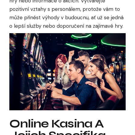
hry nebo informace o akcích. Vytvářejte
pozitivní vztahy s personálem, protože vám to
může přinést výhody v budoucnu, ať už se jedná
o lepší služby nebo doporučení na zajímavé hry.
Online Kasina A