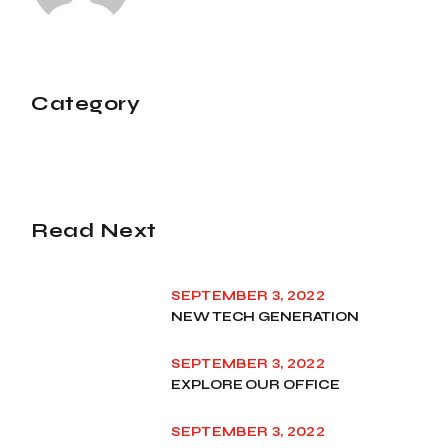
Category
Read Next
SEPTEMBER 3, 2022
NEW TECH GENERATION
SEPTEMBER 3, 2022
EXPLORE OUR OFFICE
SEPTEMBER 3, 2022