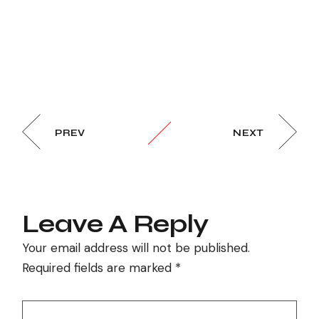
PREV
NEXT
Leave A Reply
Your email address will not be published.
Required fields are marked
*