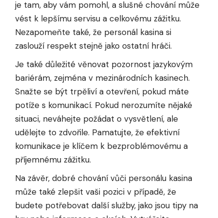
je tam, aby vám pomohl, a slušné chování může
vést k lepšímu servisu a celkovému zážitku.
Nezapomeňte také, že personál kasina si
zaslouží respekt stejně jako ostatní hráči.
Je také důležité věnovat pozornost jazykovým
bariérám, zejména v mezinárodních kasinech.
Snažte se být trpěliví a otevření, pokud máte
potíže s komunikací. Pokud nerozumíte nějaké
situaci, neváhejte požádat o vysvětlení, ale
udělejte to zdvořile. Pamatujte, že efektivní
komunikace je klíčem k bezproblémovému a
příjemnému zážitku.
Na závěr, dobré chování vůči personálu kasina
může také zlepšit vaši pozici v případě, že
budete potřebovat další služby, jako jsou tipy na