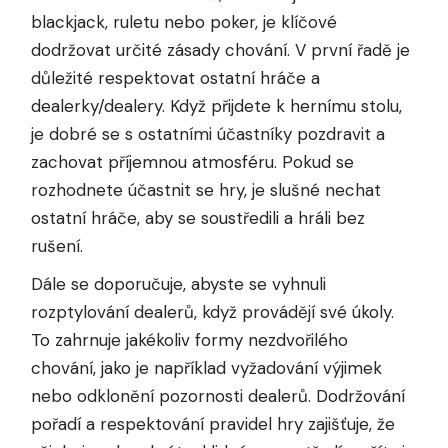
blackjack, ruletu nebo poker, je klíčové
dodržovat určité zásady chování. V první řadě je
důležité respektovat ostatní hráče a
dealerky/dealery. Když přijdete k hernímu stolu,
je dobré se s ostatními účastníky pozdravit a
zachovat příjemnou atmosféru. Pokud se
rozhodnete účastnit se hry, je slušné nechat
ostatní hráče, aby se soustředili a hráli bez
rušení.
Dále se doporučuje, abyste se vyhnuli
rozptylování dealerů, když provádějí své úkoly.
To zahrnuje jakékoliv formy nezdvořilého
chování, jako je například vyžadování výjimek
nebo odklonění pozornosti dealerů. Dodržování
pořadí a respektování pravidel hry zajišťuje, že