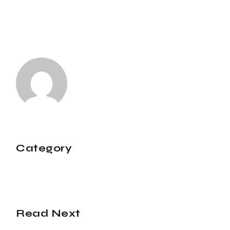
Category
Read Next