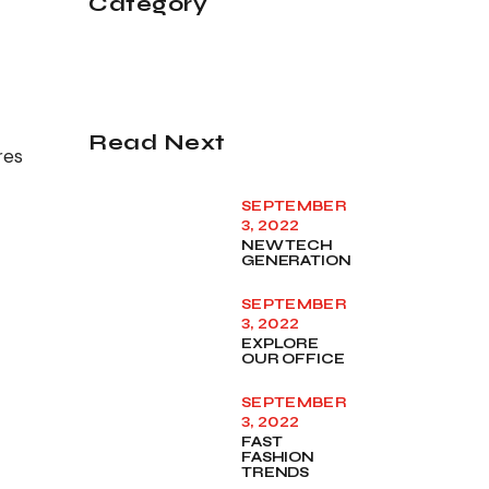
Category
Read Next
res
SEPTEMBER
3, 2022
NEW TECH
GENERATION
SEPTEMBER
3, 2022
EXPLORE
OUR OFFICE
SEPTEMBER
3, 2022
FAST
FASHION
TRENDS