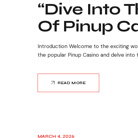
“Dive Into T
Of Pinup Ca
Introduction Welcome to the exciting world 
the popular Pinup Casino and delve into 
READ MORE
MARCH 4, 2026