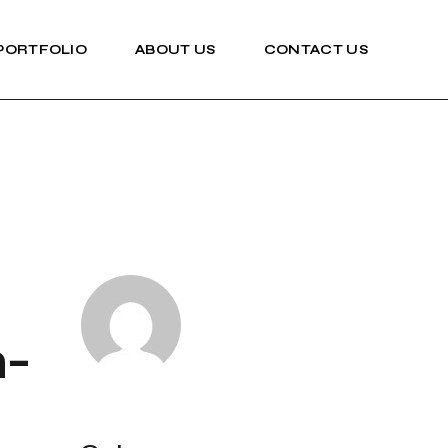
PORTFOLIO
ABOUT US
CONTACT US
n-