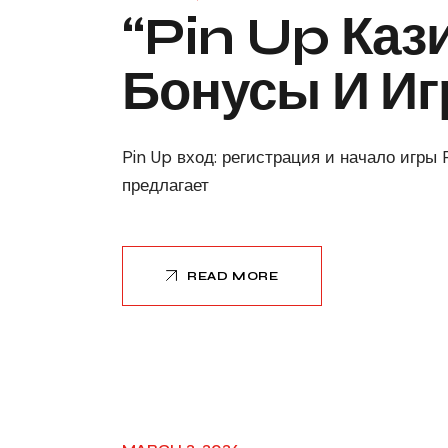
“Pin Up Кази
Бонусы И Иг
Pin Up вход: регистрация и начало игры 
предлагает
READ MORE