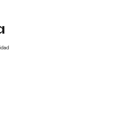
a
idad