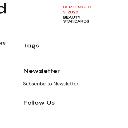
d
SEPTEMBER
3, 2022
BEAUTY
STANDARDS
ore
Tags
Newsletter
Subscribe to Newsletter
Follow Us