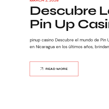
MARCH 2, 2026
Descubre 
Pin Up Cas
pinup casino Descubre el mundo de Pin U
en Nicaragua en los últimos años, brindan
READ MORE