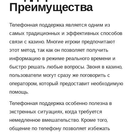
Преимущества
Телефонная поддержка является одним из
самых традиционных и эффективных способов
связи с казино. Многие игроки предпочитают
этот метод, так как он позволяет получить
информацию в режиме реального времени и
быстро решать любые вопросы. Звоня в казино,
пользователи могут сразу же поговорить с
оператором, который предоставит необходимую
помощь.
Телефонная поддержка особенно полезна в
экстренных ситуациях, когда требуется
немедленное вмешательство. Кроме того,
общение по телефону позволяет избежать