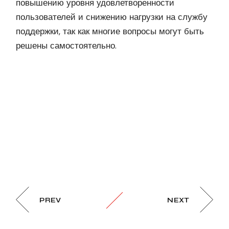
повышению уровня удовлетворенности
пользователей и снижению нагрузки на службу
поддержки, так как многие вопросы могут быть
решены самостоятельно.
PREV
NEXT