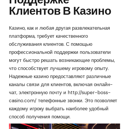
Клиентов В Казино
Казино, как и любая другая развлекательная
платформа, требует качественного
обслуживания клиентов. С помощью
профессиональной поддержки пользователи
могут быстро решать возникающие проблемы,
что способствует лучшему игровому опыту.
Надежные казино предоставляют различные
каналы связи для клиентов, включая онлайн-
чат, электронную почту и
http://super-boss-
casino.com/
телефонные звонки. Это позволяет
каждому игроку выбрать наиболее удобный
способ получения помощи.