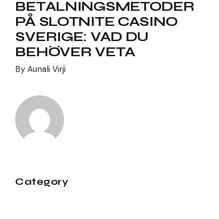
BETALNINGSMETODER
PÅ SLOTNITE CASINO
SVERIGE: VAD DU
BEHÖVER VETA
By
Aunali Virji
Category