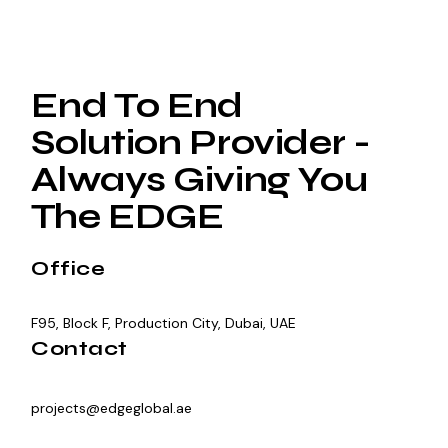
End To End
Solution Provider -
Always Giving You
The EDGE
Office
F95, Block F, Production City, Dubai, UAE
Contact
projects@edgeglobal.ae