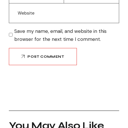
Save my name, email, and website in this
browser for the next time I comment.
POST COMMENT
You May Also Like