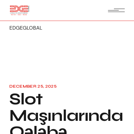
EDGEGLOBAL
DECEMBER 25, 2025
Slot
Maşınlarında
Qələbə