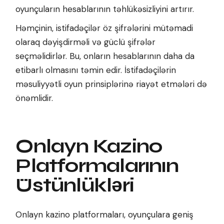
oyunçuların hesablarının təhlükəsizliyini artırır.
Həmçinin, istifadəçilər öz şifrələrini mütəmadi
olaraq dəyişdirməli və güclü şifrələr
seçməlidirlər. Bu, onların hesablarının daha da
etibarlı olmasını təmin edir. İstifadəçilərin
məsuliyyətli oyun prinsiplərinə riayət etmələri də
önəmlidir.
Onlayn Kazino
Platformalarının
Üstünlükləri
Onlayn kazino platformaları, oyunçulara geniş