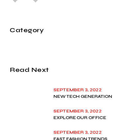
Category
Read Next
SEPTEMBER 3, 2022
NEW TECH GENERATION
SEPTEMBER 3, 2022
EXPLORE OUR OFFICE
SEPTEMBER 3, 2022
FAST FASHION TRENDS