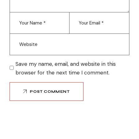
Save my name, email, and website in this
browser for the next time I comment.
POST COMMENT