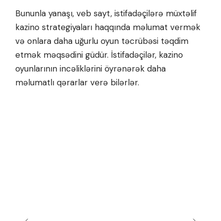
Bununla yanaşı, veb sayt, istifadəçilərə müxtəlif
kazino strategiyaları haqqında məlumat vermək
və onlara daha uğurlu oyun təcrübəsi təqdim
etmək məqsədini güdür. İstifadəçilər, kazino
oyunlarının incəliklərini öyrənərək daha
məlumatlı qərarlar verə bilərlər.