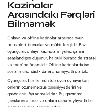
Kazinolar
Arasındakı Fərqləri
Bilməmək
Onlayn və offline kazinolar arasında oyun
prinsipləri, bonuslar və mühit fərqlidir. Bəzi
oyunçular, onlayn kazinoların yalnız şansa
əsaslandığını düşünür, halbuki burada da strateji
və təcrübə önəmlidir. Offline kazinolarda isə
sosial mühəndislik daha əhəmiyyətli ola bilər.
Oyunçular, hər iki mühitdə oyun oynayarkən,
onların özünəməxsus xüsusiyyətlərini və
qaydalarını öyrənməlidirlər. Bu, qazanma
şanslarını artırar və onlara daha keyfiyyətli bir