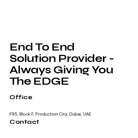
End To End
Solution Provider -
Always Giving You
The EDGE
Office
F95, Block F, Production City, Dubai, UAE
Contact