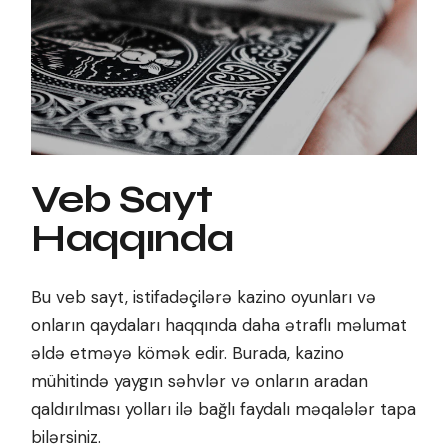
Veb Sayt
Haqqında
Bu veb sayt, istifadəçilərə kazino oyunları və
onların qaydaları haqqında daha ətraflı məlumat
əldə etməyə kömək edir. Burada, kazino
mühitində yaygın səhvlər və onların aradan
qaldırılması yolları ilə bağlı faydalı məqalələr tapa
bilərsiniz.