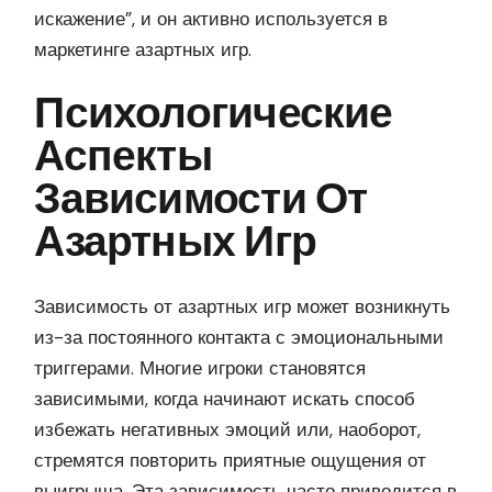
искажение”, и он активно используется в
маркетинге азартных игр.
Психологические
Аспекты
Зависимости От
Азартных Игр
Зависимость от азартных игр может возникнуть
из-за постоянного контакта с эмоциональными
триггерами. Многие игроки становятся
зависимыми, когда начинают искать способ
избежать негативных эмоций или, наоборот,
стремятся повторить приятные ощущения от
выигрыша. Эта зависимость часто приводится в