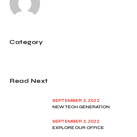
Category
Read Next
SEPTEMBER 3, 2022
NEW TECH GENERATION
SEPTEMBER 3, 2022
EXPLORE OUR OFFICE