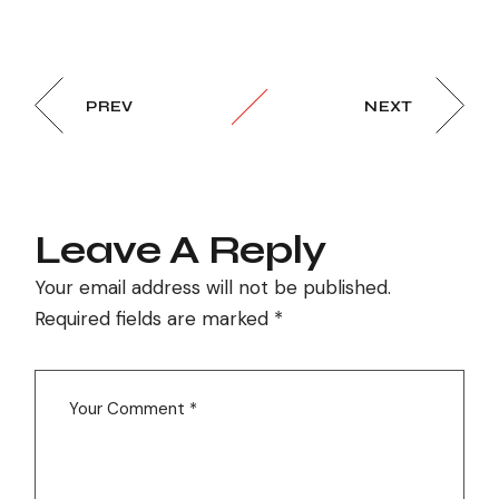
PREV
NEXT
Leave A Reply
Your email address will not be published.
Required fields are marked
*