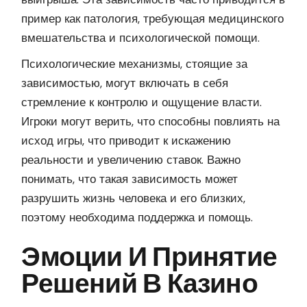
пример как патология, требующая медицинского
вмешательства и психологической помощи.
Психологические механизмы, стоящие за
зависимостью, могут включать в себя
стремление к контролю и ощущение власти.
Игроки могут верить, что способны повлиять на
исход игры, что приводит к искажению
реальности и увеличению ставок. Важно
понимать, что такая зависимость может
разрушить жизнь человека и его близких,
поэтому необходима поддержка и помощь.
Эмоции И Принятие
Решений В Казино