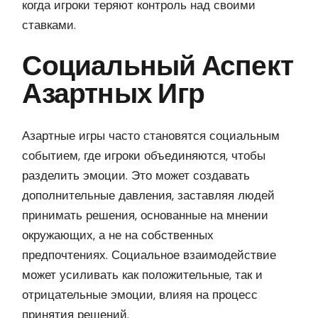
когда игроки теряют контроль над своими
ставками.
Социальный Аспект
Азартных Игр
Азартные игры часто становятся социальным
событием, где игроки объединяются, чтобы
разделить эмоции. Это может создавать
дополнительные давления, заставляя людей
принимать решения, основанные на мнении
окружающих, а не на собственных
предпочтениях. Социальное взаимодействие
может усиливать как положительные, так и
отрицательные эмоции, влияя на процесс
принятия решений.