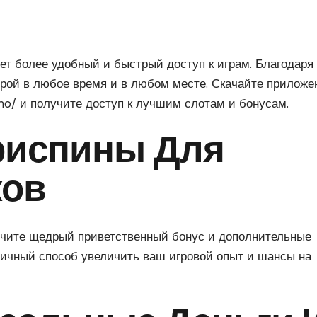
ет более удобный и быстрый доступ к играм. Благодаря
рой в любое время и в любом месте. Скачайте приложе
mo/
и получите доступ к лучшим слотам и бонусам.
риспины Для
ков
учите щедрый приветственный бонус и дополнительные
ичный способ увеличить ваш игровой опыт и шансы на