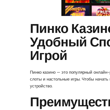
Пинко Казин
Удобный Сп
Игрой
Пинко казино — это популярный онлайн-
слоты и настольные игры. Чтобы начать 
устройство.
Преимущест