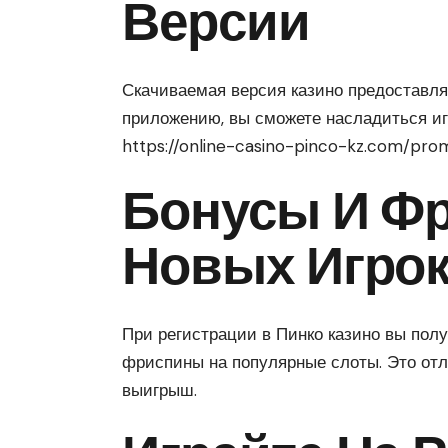
Версии
Скачиваемая версия казино предоставля
приложению, вы сможете насладиться иг
https://online-casino-pinco-kz.com/pro
Бонусы И Ф
Новых Игро
При регистрации в Пинко казино вы пол
фриспины на популярные слоты. Это отл
выигрыш.