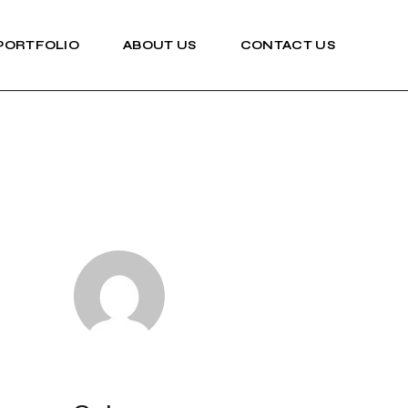
PORTFOLIO
ABOUT US
CONTACT US