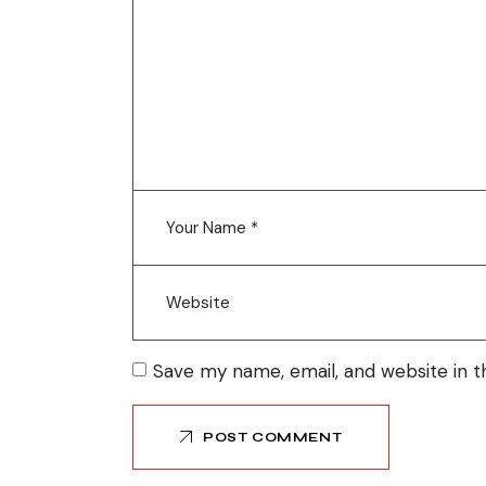
Save my name, email, and website in t
POST COMMENT