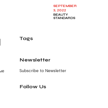
SEPTEMBER
3, 2022
BEAUTY
STANDARDS
я
Tags
Newsletter
Subscribe to Newsletter
ые
Follow Us