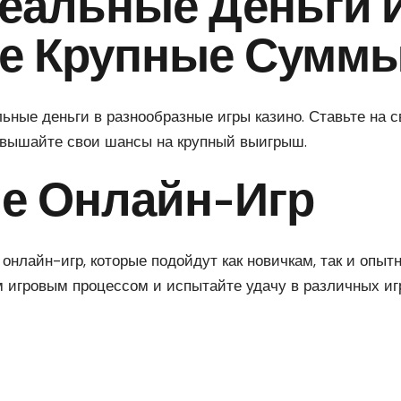
Реальные Деньги 
е Крупные Сумм
льные деньги в разнообразные игры казино. Ставьте на с
овышайте свои шансы на крупный выигрыш.
е Онлайн-Игр
онлайн-игр, которые подойдут как новичкам, так и опыт
 игровым процессом и испытайте удачу в различных иг