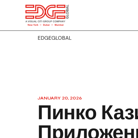
EDGEGLOBAL
JANUARY 20, 2026
Пинко Каз
Приложен