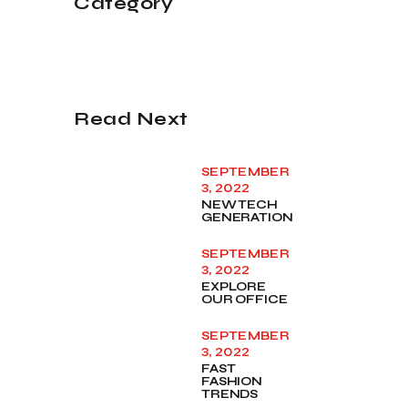
Category
Read Next
SEPTEMBER
3, 2022
NEW TECH
GENERATION
SEPTEMBER
3, 2022
EXPLORE
OUR OFFICE
SEPTEMBER
3, 2022
FAST
FASHION
TRENDS