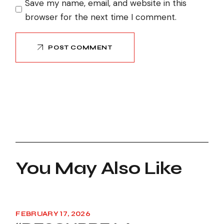
Save my name, email, and website in this
browser for the next time I comment.
POST COMMENT
You May Also Like
FEBRUARY 17, 2026