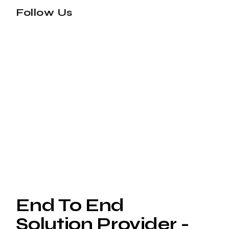
Follow Us
End To End
Solution Provider -