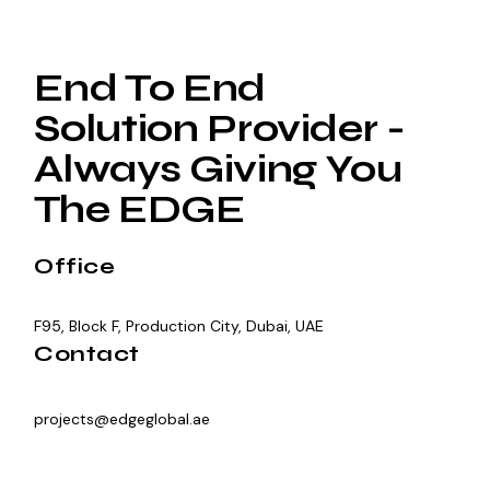
End To End
Solution Provider -
Always Giving You
The EDGE
Office
F95, Block F, Production City, Dubai, UAE
Contact
projects@edgeglobal.ae