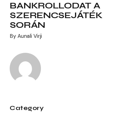
BANKROLLODAT A
SZERENCSEJÁTÉK
SORÁN
By
Aunali Virji
Category