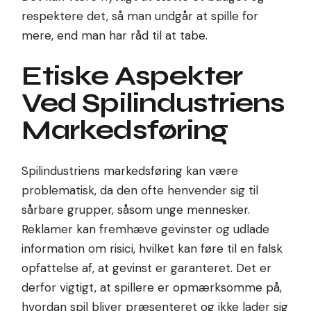
respektere det, så man undgår at spille for
mere, end man har råd til at tabe.
Etiske Aspekter
Ved Spilindustriens
Markedsføring
Spilindustriens markedsføring kan være
problematisk, da den ofte henvender sig til
sårbare grupper, såsom unge mennesker.
Reklamer kan fremhæve gevinster og udlade
information om risici, hvilket kan føre til en falsk
opfattelse af, at gevinst er garanteret. Det er
derfor vigtigt, at spillere er opmærksomme på,
hvordan spil bliver præsenteret og ikke lader sig