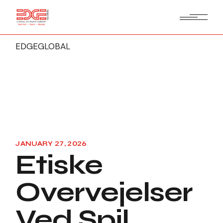
EDGEGLOBAL
JANUARY 27, 2026
Etiske
Overvejelser
Ved Spil