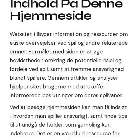
Indhold På Denne
Hjemmeside
Websitet tilbyder information og ressourcer om
etiske overvejelser ved spil og andre relaterede
emner. Formålet med siden er at øge
bevidstheden omkring de potentielle risici og
fordele ved spil, samt at fremme ansvarlighed
blandt spillere. Gennem artikler og analyser
hjælper sitet brugerne med at træffe
informerede beslutninger om deres spilvaner.
Ved at besøge hjemmesiden kan man få indsigt
i, hvordan man spiller ansvarligt, samt finde tips
til at undgå de fælder, som gambling kan
indebære. Det er en værdifuld ressource for