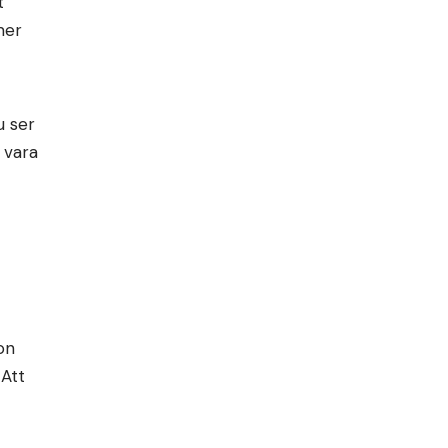
t
mer
u ser
 vara
on
 Att