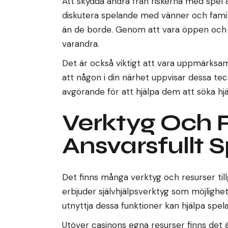
Att skydda andra från riskerna med spel är
diskutera spelande med vänner och famil
än de borde. Genom att vara öppen och är
varandra.
Det är också viktigt att vara uppmärksa
att någon i din närhet uppvisar dessa te
avgörande för att hjälpa dem att söka hjälp
Verktyg Och 
Ansvarsfullt 
Det finns många verktyg och resurser till
erbjuder självhjälpsverktyg som möjlighet
utnyttja dessa funktioner kan hjälpa spela
Utöver casinons egna resurser finns det