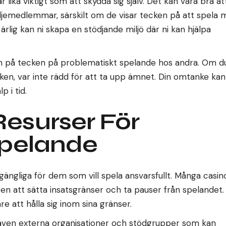
 lika viktigt som att skydda sig själv. Det kan vara bra at
jemedlemmar, särskilt om de visar tecken på att spela 
lig kan ni skapa en stödjande miljö där ni kan hjälpa
m på tecken på problematiskt spelande hos andra. Om d
cken, var inte rädd för att ta upp ämnet. Din omtanke kan
 i tid.
Resurser För
Spelande
gängliga för dem som vill spela ansvarsfullt. Många casin
en att sätta insatsgränser och ta pauser från spelandet.
re att hålla sig inom sina gränser.
 även externa organisationer och stödgrupper som kan