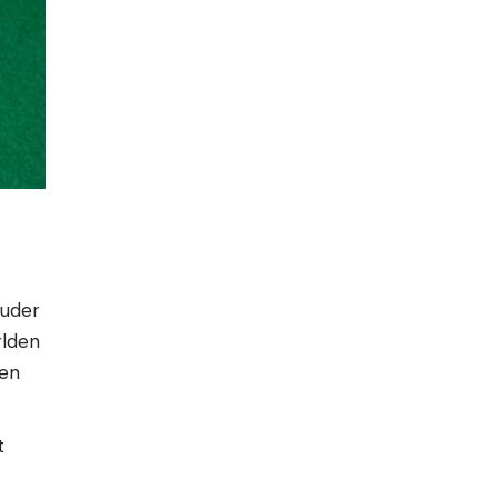
juder
rlden
 en
t