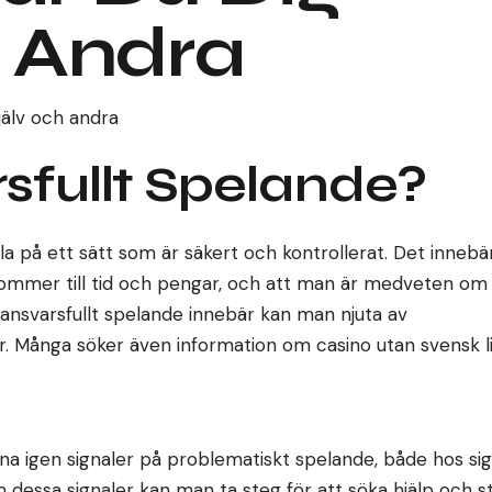
h Andra
jälv och andra
sfullt Spelande?
a på ett sätt som är säkert och kontrollerat. Det innebä
 kommer till tid och pengar, och att man är medveten om
ansvarsfullt spelande innebär kan man njuta av
yr. Många söker även information om
casino utan svensk l
na igen signaler på problematiskt spelande, både hos sig 
essa signaler kan man ta steg för att söka hjälp och s