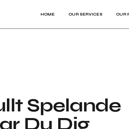
HOME
OUR SERVICES
OUR 
llt Spelande
ar Du Dig