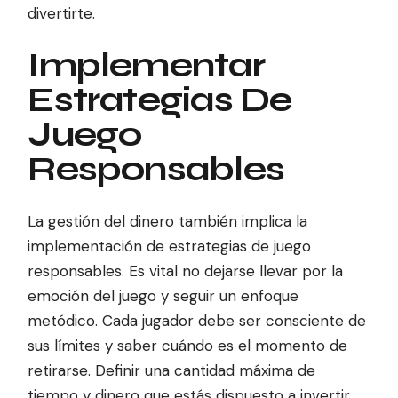
divertirte.
Implementar
Estrategias De
Juego
Responsables
La gestión del dinero también implica la
implementación de estrategias de juego
responsables. Es vital no dejarse llevar por la
emoción del juego y seguir un enfoque
metódico. Cada jugador debe ser consciente de
sus límites y saber cuándo es el momento de
retirarse. Definir una cantidad máxima de
tiempo y dinero que estás dispuesto a invertir