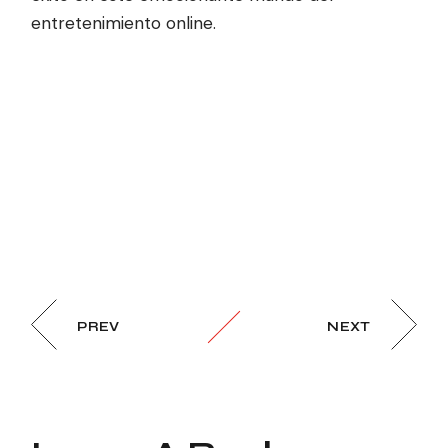
entretenimiento online.
PREV
NEXT