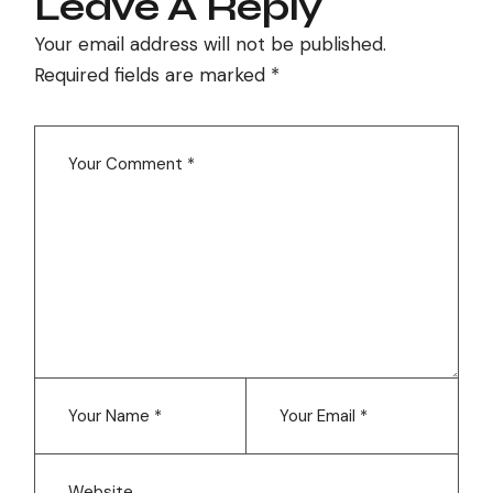
Leave A Reply
Your email address will not be published.
Required fields are marked
*