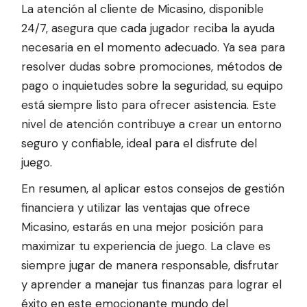
La atención al cliente de Micasino, disponible
24/7, asegura que cada jugador reciba la ayuda
necesaria en el momento adecuado. Ya sea para
resolver dudas sobre promociones, métodos de
pago o inquietudes sobre la seguridad, su equipo
está siempre listo para ofrecer asistencia. Este
nivel de atención contribuye a crear un entorno
seguro y confiable, ideal para el disfrute del
juego.
En resumen, al aplicar estos consejos de gestión
financiera y utilizar las ventajas que ofrece
Micasino, estarás en una mejor posición para
maximizar tu experiencia de juego. La clave es
siempre jugar de manera responsable, disfrutar
y aprender a manejar tus finanzas para lograr el
éxito en este emocionante mundo del