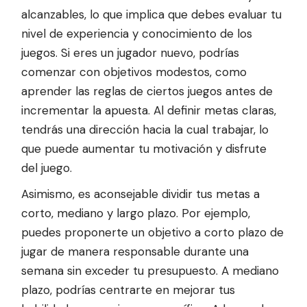
alcanzables, lo que implica que debes evaluar tu
nivel de experiencia y conocimiento de los
juegos. Si eres un jugador nuevo, podrías
comenzar con objetivos modestos, como
aprender las reglas de ciertos juegos antes de
incrementar la apuesta. Al definir metas claras,
tendrás una dirección hacia la cual trabajar, lo
que puede aumentar tu motivación y disfrute
del juego.
Asimismo, es aconsejable dividir tus metas a
corto, mediano y largo plazo. Por ejemplo,
puedes proponerte un objetivo a corto plazo de
jugar de manera responsable durante una
semana sin exceder tu presupuesto. A mediano
plazo, podrías centrarte en mejorar tus