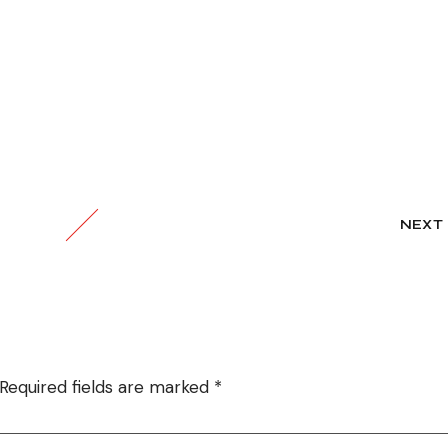
NEXT
Required fields are marked
*