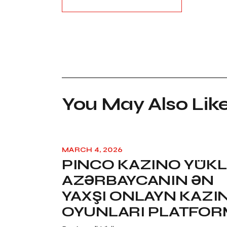
You May Also Lik
MARCH 4, 2026
PINCO KAZINO YÜKL
AZƏRBAYCANIN ƏN
YAXŞI ONLAYN KAZI
OYUNLARI PLATFO