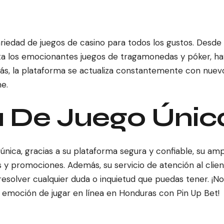
riedad de juegos de casino para todos los gustos. Desde 
sta los emocionantes juegos de tragamonedas y póker, ha
ás, la plataforma se actualiza constantemente con nuev
ne.
a De Juego Únic
única, gracias a su plataforma segura y confiable, su amp
s y promociones. Además, su servicio de atención al clie
 resolver cualquier duda o inquietud que puedas tener. ¡No
 emoción de jugar en línea en Honduras con Pin Up Bet!