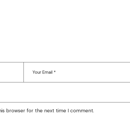
his browser for the next time I comment.