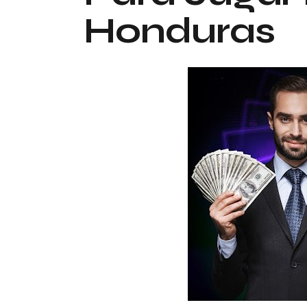
Honduras