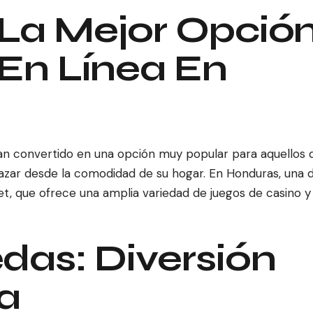
 La Mejor Opció
En Línea En
e han convertido en una opción muy popular para aquellos 
 azar desde la comodidad de su hogar. En Honduras, una d
t, que ofrece una amplia variedad de juegos de casino y
as: Diversión
a