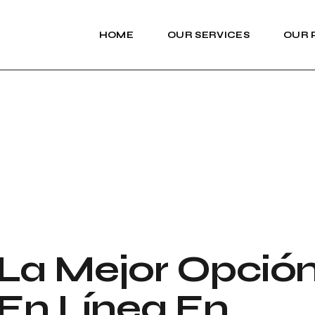
HOME
OUR SERVICES
OUR 
 La Mejor Opció
En Línea En