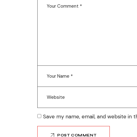
Save my name, email, and website in t
POST COMMENT