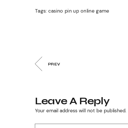
Tags:
casino pin up online game
PREV
Leave A Reply
Your email address will not be published.