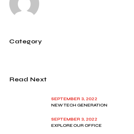
Category
Read Next
SEPTEMBER 3, 2022
NEW TECH GENERATION
SEPTEMBER 3, 2022
EXPLORE OUR OFFICE