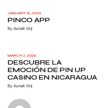
JANUARY 16, 2026
PINCO APP
By
Aunali Virji
MARCH 2, 2026
DESCUBRE LA
EMOCIÓN DE PIN UP
CASINO EN NICARAGUA
By
Aunali Virji