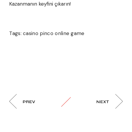
Kazanmanın keyfini çıkarın!
Tags:
casino pinco online game
PREV
NEXT