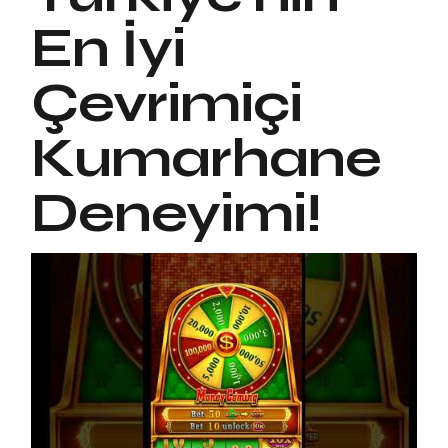
En İyi
Çevrimiçi
Kumarhane
Deneyimi!