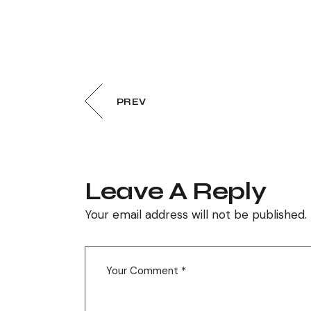
PREV
Leave A Reply
Your email address will not be published.