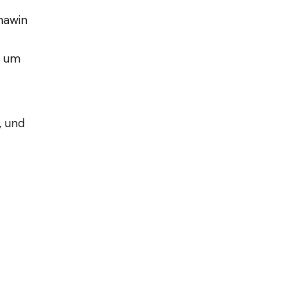
nawin
, um
, und