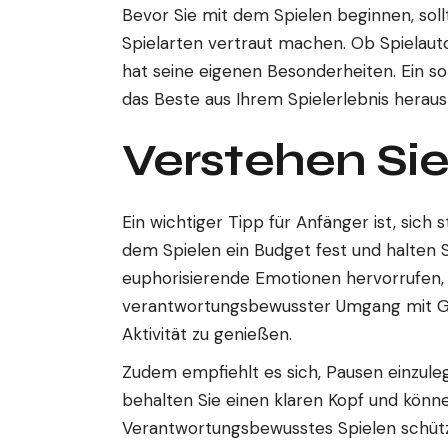
Bevor Sie mit dem Spielen beginnen, sol
Spielarten vertraut machen. Ob Spielaut
hat seine eigenen Besonderheiten. Ein so
das Beste aus Ihrem Spielerlebnis heraus
Verstehen Sie
Ein wichtiger Tipp für Anfänger ist, sich
dem Spielen ein Budget fest und halten S
euphorisierende Emotionen hervorrufen, und
verantwortungsbewusster Umgang mit Geld
Aktivität zu genießen.
Zudem empfiehlt es sich, Pausen einzuleg
behalten Sie einen klaren Kopf und kön
Verantwortungsbewusstes Spielen schützt