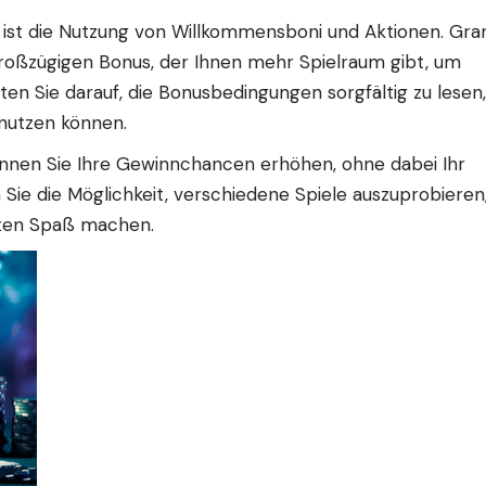
r ist die Nutzung von Willkommensboni und Aktionen. Gra
roßzügigen Bonus, der Ihnen mehr Spielraum gibt, um
en Sie darauf, die Bonusbedingungen sorgfältig zu lesen
 nutzen können.
önnen Sie Ihre Gewinnchancen erhöhen, ohne dabei Ihr
 Sie die Möglichkeit, verschiedene Spiele auszuprobieren
sten Spaß machen.