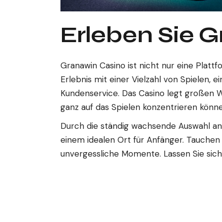
Erleben Sie 
Granawin Casino ist nicht nur eine Platt
Erlebnis mit einer Vielzahl von Spielen,
Kundenservice. Das Casino legt großen We
ganz auf das Spielen konzentrieren könne
Durch die ständig wachsende Auswahl an
einem idealen Ort für Anfänger. Tauchen 
unvergessliche Momente. Lassen Sie sich vo