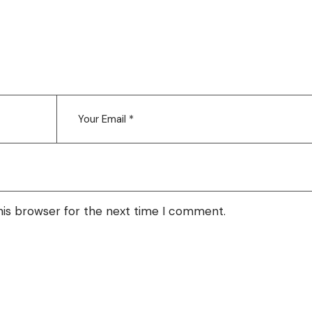
his browser for the next time I comment.