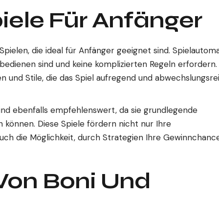
iele Für Anfänger
Spielen, die ideal für Anfänger geeignet sind. Spielautom
 bedienen sind und keine komplizierten Regeln erfordern.
 und Stile, die das Spiel aufregend und abwechslungsre
sind ebenfalls empfehlenswert, da sie grundlegende
en können. Diese Spiele fördern nicht nur Ihre
auch die Möglichkeit, durch Strategien Ihre Gewinnchanc
Von Boni Und