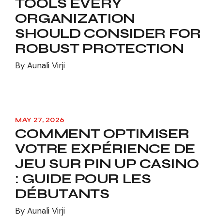
TOOLS EVERY
ORGANIZATION
SHOULD CONSIDER FOR
ROBUST PROTECTION
By
Aunali Virji
MAY 27, 2026
COMMENT OPTIMISER
VOTRE EXPÉRIENCE DE
JEU SUR PIN UP CASINO
: GUIDE POUR LES
DÉBUTANTS
By
Aunali Virji