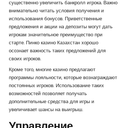
существенно увеличить банкролл игрока. Важно
внимательно читать условия получения и
использования бонусов. Приветственные
предложения и акции на депозиты могут дать
игрокам значительное преимущество при
старте. Пинко казино Казахстан хорошо
осознает важность таких предложений для
своих игроков.
Кроме того, многие казино предлагают
программы лояльности, которые вознаграждают
постоянных игроков. Использование таких
возможностей позволяет получать
дополнительные средства для игры и
увеличивает шансы на выигрыш.
Управление