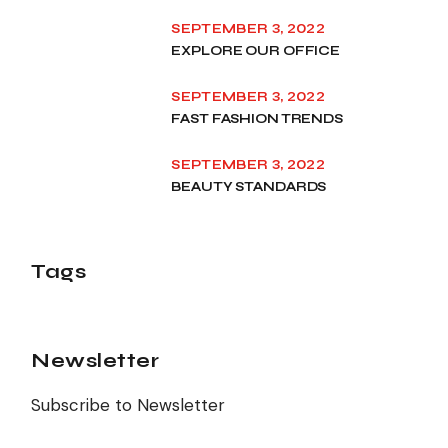
SEPTEMBER 3, 2022
EXPLORE OUR OFFICE
SEPTEMBER 3, 2022
FAST FASHION TRENDS
SEPTEMBER 3, 2022
BEAUTY STANDARDS
Tags
Newsletter
Subscribe to Newsletter