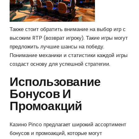
Также стоит обратить внимание на выбор игр с
высоким RTP (возврат игроку). Такие игры могут
предложить лучшие шансы на победу.
Понимание механики и статистики каждой игры
создаст основу для успешной стратегии.
Использование
Бонусов И
Промоакций
Казино Pinco предлагает широкий ассортимент
бонусов и промоакций, которые могут