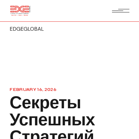
EDGEGLOBAL
FEBRUARY 16, 2026
Секреты
Успешных
Стратегий