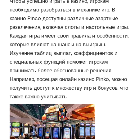
Чтобы успешно играть в казино, игрокам
необходимо разобраться в механике игр. В
казино Pinco доступны различные азартные
развлечения, включая слоты и настольные игры.
Каждая игра имеет свои правила и особенности,
которые влияют на шансы на выигрыш.
Изучение таблиц выплат, коэффициентов и
специальных функций поможет игрокам
принимать более обоснованные решения.
Например, посещая
онлайн казино Pinko
, можно
получить доступ к множеству игр и бонусов, что
также важно учитывать.