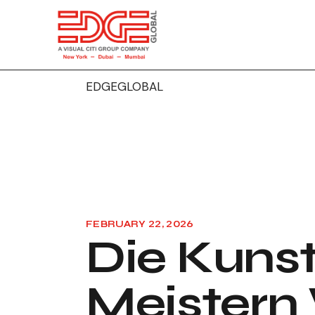
EDGEGLOBAL
FEBRUARY 22, 2026
Die Kuns
Meistern