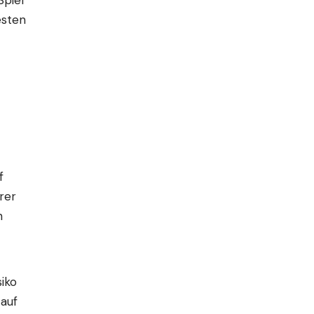
Spiel
esten
f
rer
n
iko
 auf