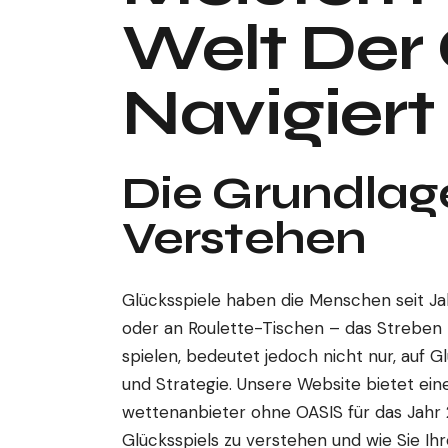
Welt Der
Navigiert
Die Grundlag
Verstehen
Glücksspiele haben die Menschen seit Ja
oder an Roulette-Tischen – das Streben 
spielen, bedeutet jedoch nicht nur, auf 
und Strategie. Unsere Website bietet ein
wettenanbieter
ohne OASIS für das Jahr 
Glücksspiels zu verstehen und wie Sie Ih