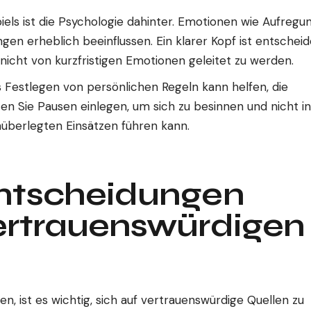
els ist die Psychologie dahinter. Emotionen wie Aufregu
gen erheblich beeinflussen. Ein klarer Kopf ist entscheid
icht von kurzfristigen Emotionen geleitet zu werden.
 Festlegen von persönlichen Regeln kann helfen, die
lten Sie Pausen einlegen, um sich zu besinnen und nicht in
unüberlegten Einsätzen führen kann.
Entscheidungen
Vertrauenswürdigen
n, ist es wichtig, sich auf vertrauenswürdige Quellen zu