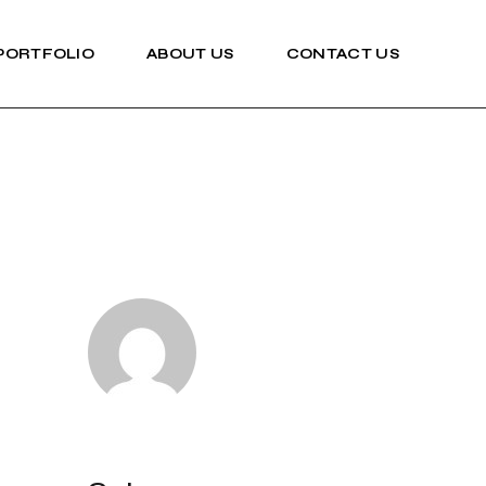
PORTFOLIO
ABOUT US
CONTACT US