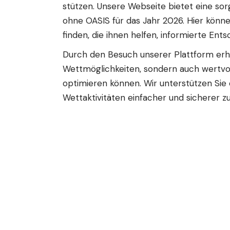
stützen. Unsere Webseite bietet eine so
ohne OASIS für das Jahr 2026. Hier könne
finden, die ihnen helfen, informierte Ent
Durch den Besuch unserer Plattform erha
Wettmöglichkeiten, sondern auch wertvoll
optimieren können. Wir unterstützen Sie
Wettaktivitäten einfacher und sicherer zu