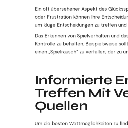
Ein oft übersehener Aspekt des Glücksspi
oder Frustration können Ihre Entscheidun
um kluge Entscheidungen zu treffen und n
Das Erkennen von Spielverhalten und das
Kontrolle zu behalten. Beispielsweise sol
einen „Spielrausch“ zu verfallen, der zu 
Informierte 
Treffen Mit 
Quellen
Um die besten Wettmöglichkeiten zu finde