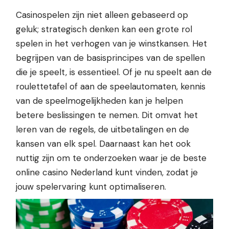
Casinospelen zijn niet alleen gebaseerd op
geluk; strategisch denken kan een grote rol
spelen in het verhogen van je winstkansen. Het
begrijpen van de basisprincipes van de spellen
die je speelt, is essentieel. Of je nu speelt aan de
roulettetafel of aan de speelautomaten, kennis
van de speelmogelijkheden kan je helpen
betere beslissingen te nemen. Dit omvat het
leren van de regels, de uitbetalingen en de
kansen van elk spel. Daarnaast kan het ook
nuttig zijn om te onderzoeken waar je de
beste
online casino Nederland
kunt vinden, zodat je
jouw spelervaring kunt optimaliseren.