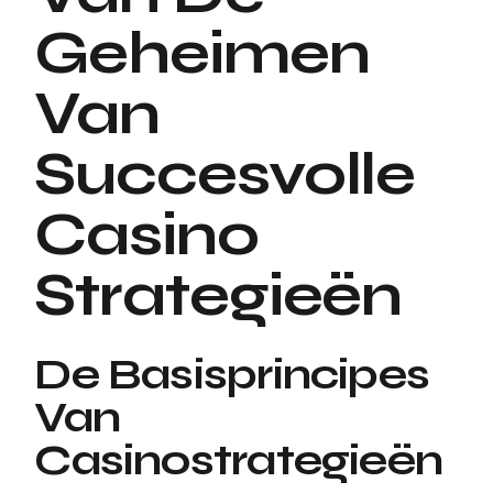
Geheimen
Van
Succesvolle
Casino
Strategieën
De Basisprincipes
Van
Casinostrategieën