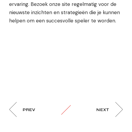
ervaring. Bezoek onze site regelmatig voor de
nieuwste inzichten en strategieën die je kunnen
helpen om een succesvolle speler te worden.
PREV
NEXT