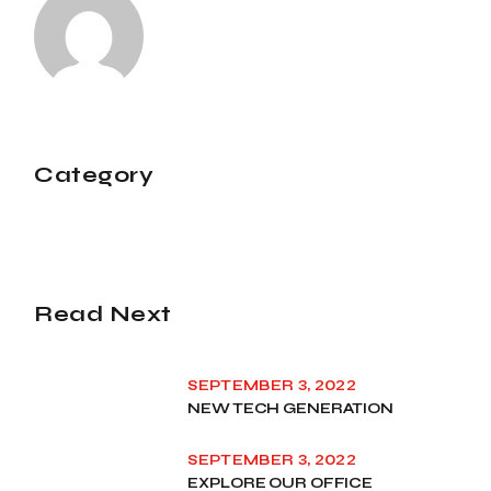
Category
Read Next
SEPTEMBER 3, 2022
NEW TECH GENERATION
SEPTEMBER 3, 2022
EXPLORE OUR OFFICE