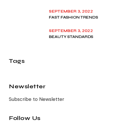
SEPTEMBER 3, 2022
FAST FASHION TRENDS
SEPTEMBER 3, 2022
BEAUTY STANDARDS
Tags
Newsletter
Subscribe to Newsletter
Follow Us