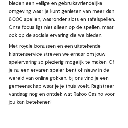
bieden een veilige en gebruiksvriendelijke
omgeving waar je kunt genieten van meer dan
8.000 spellen, waaronder slots en tafelspellen.
Onze focus ligt niet alleen op de spellen, maar
ook op de sociale ervaring die we bieden.
Met royale bonussen en een uitstekende
klantenservice streven we ernaar om jouw
spelervaring zo plezierig mogelijk te maken. Of
je nu een ervaren speler bent of nieuw in de
wereld van online gokken, bij ons vind je een
gemeenschap waar je je thuis voelt. Registreer
vandaag nog en ontdek wat Rakoo Casino voor
jou kan betekenen!