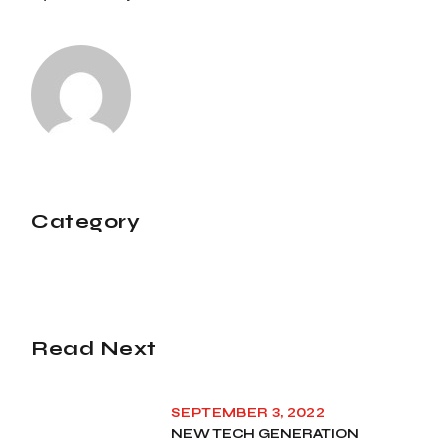
Category
Read Next
SEPTEMBER 3, 2022
NEW TECH GENERATION