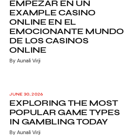
EMPEZAR EN UN
EXAMPLE CASINO
ONLINE EN EL
EMOCIONANTE MUNDO
DE LOS CASINOS
ONLINE
By
Aunali Virji
JUNE 30, 2026
EXPLORING THE MOST
POPULAR GAME TYPES
IN GAMBLING TODAY
By
Aunali Virji