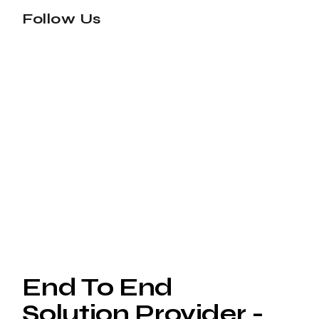
Follow Us
End To End
Solution Provider -