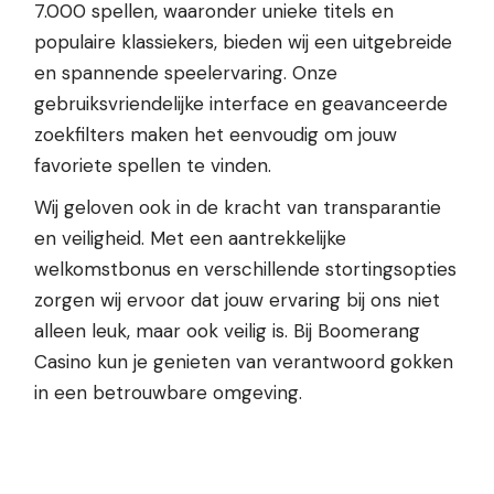
7.000 spellen, waaronder unieke titels en
populaire klassiekers, bieden wij een uitgebreide
en spannende speelervaring. Onze
gebruiksvriendelijke interface en geavanceerde
zoekfilters maken het eenvoudig om jouw
favoriete spellen te vinden.
Wij geloven ook in de kracht van transparantie
en veiligheid. Met een aantrekkelijke
welkomstbonus en verschillende stortingsopties
zorgen wij ervoor dat jouw ervaring bij ons niet
alleen leuk, maar ook veilig is. Bij Boomerang
Casino kun je genieten van verantwoord gokken
in een betrouwbare omgeving.