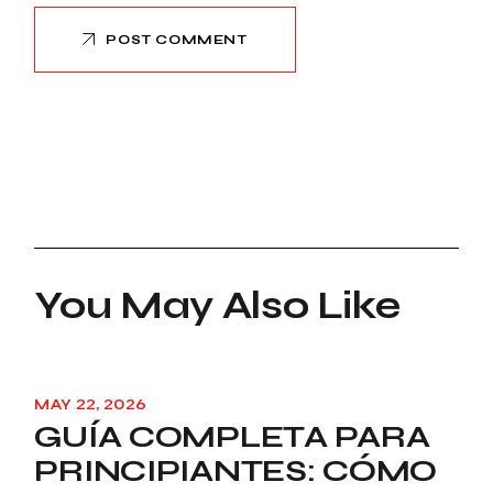
POST COMMENT
You May Also Like
MAY 22, 2026
GUÍA COMPLETA PARA
PRINCIPIANTES: CÓMO