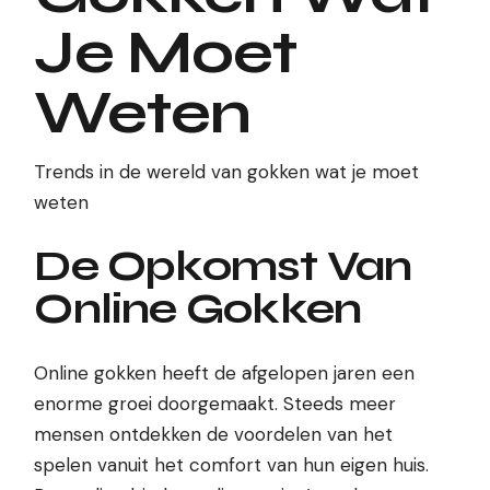
Je Moet
Weten
Trends in de wereld van gokken wat je moet
weten
De Opkomst Van
Online Gokken
Online gokken heeft de afgelopen jaren een
enorme groei doorgemaakt. Steeds meer
mensen ontdekken de voordelen van het
spelen vanuit het comfort van hun eigen huis.