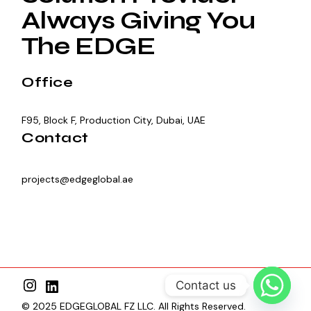
Always Giving You
The EDGE
Office
F95, Block F, Production City, Dubai, UAE
Contact
projects@edgeglobal.ae
Contact us
© 2025 EDGEGLOBAL FZ LLC. All Rights Reserved.