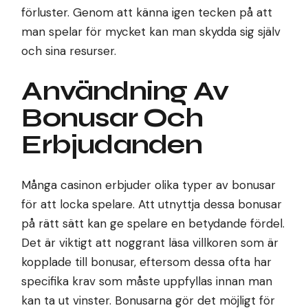
förluster. Genom att känna igen tecken på att
man spelar för mycket kan man skydda sig själv
och sina resurser.
Användning Av
Bonusar Och
Erbjudanden
Många casinon erbjuder olika typer av bonusar
för att locka spelare. Att utnyttja dessa bonusar
på rätt sätt kan ge spelare en betydande fördel.
Det är viktigt att noggrant läsa villkoren som är
kopplade till bonusar, eftersom dessa ofta har
specifika krav som måste uppfyllas innan man
kan ta ut vinster. Bonusarna gör det möjligt för