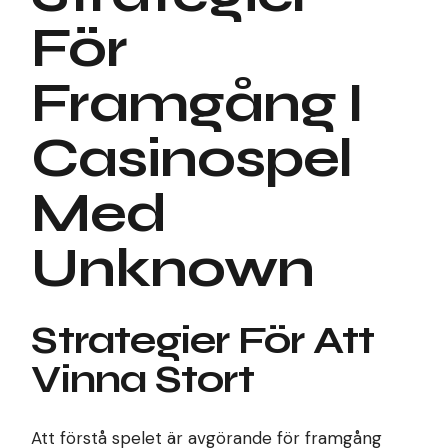
För
Framgång I
Casinospel
Med
Unknown
Strategier För Att
Vinna Stort
Att förstå spelet är avgörande för framgång