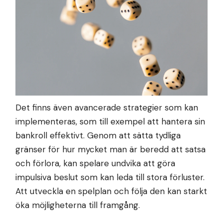
Det finns även avancerade strategier som kan
implementeras, som till exempel att hantera sin
bankroll effektivt. Genom att sätta tydliga
gränser för hur mycket man är beredd att satsa
och förlora, kan spelare undvika att göra
impulsiva beslut som kan leda till stora förluster.
Att utveckla en spelplan och följa den kan starkt
öka möjligheterna till framgång.