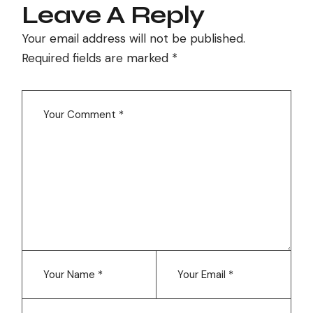
Leave A Reply
Your email address will not be published.
Required fields are marked
*