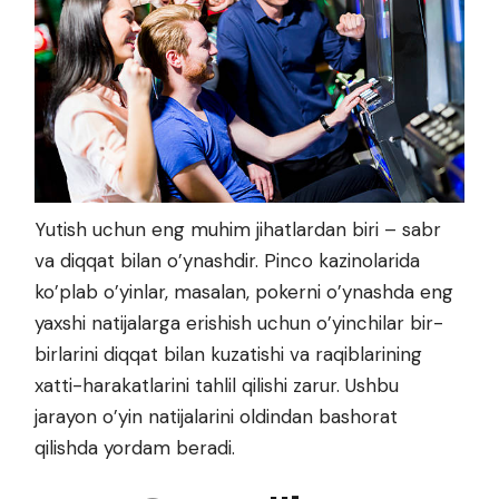
Yutish uchun eng muhim jihatlardan biri – sabr
va diqqat bilan o’ynashdir. Pinco kazinolarida
ko’plab o’yinlar, masalan, pokerni o’ynashda eng
yaxshi natijalarga erishish uchun o’yinchilar bir-
birlarini diqqat bilan kuzatishi va raqiblarining
xatti-harakatlarini tahlil qilishi zarur. Ushbu
jarayon o’yin natijalarini oldindan bashorat
qilishda yordam beradi.