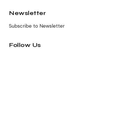
Newsletter
Subscribe to Newsletter
Follow Us