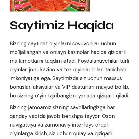
Saytimiz Haqida
Bizning saytimiz o’yinlarni sevuvchilar uchun
mo’ljallangan va onlayn kazinolar haqida qiziqarli
ma’lumotlarni taqdim etadi. Foydalanuvchilar turli
o’yinlar, jonli kazino va tez o’yinlar bilan tanishish
imkoniyatiga ega. Saytimizda siz uchun maxsus
bonuslar, aksiyalar va VIP dasturlari mavjud bo’lib,
bu sizning o’yin tajribangizni yanada qiziqarli qiladi.
Bizning jamoamiz sizning savollaringizga har
qanday vaqtda javob berishga tayyor. Oson
navigatsiya va zamonaviy interfeys orqali
o’yinlarga kirish, siz uchun qulay va qiziqarli