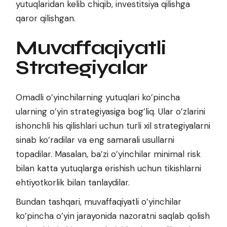
yutuqlaridan kelib chiqib, investitsiya qilishga
qaror qilishgan.
Muvaffaqiyatli
Strategiyalar
Omadli o’yinchilarning yutuqlari ko’pincha
ularning o’yin strategiyasiga bog’liq. Ular o’zlarini
ishonchli his qilishlari uchun turli xil strategiyalarni
sinab ko’radilar va eng samarali usullarni
topadilar. Masalan, ba’zi o’yinchilar minimal risk
bilan katta yutuqlarga erishish uchun tikishlarni
ehtiyotkorlik bilan tanlaydilar.
Bundan tashqari, muvaffaqiyatli o’yinchilar
ko’pincha o’yin jarayonida nazoratni saqlab qolish