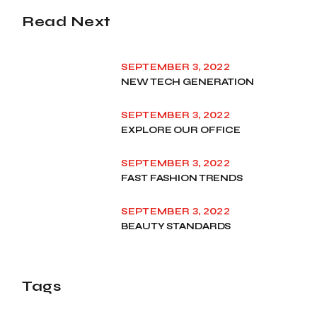
Read Next
SEPTEMBER 3, 2022
NEW TECH GENERATION
SEPTEMBER 3, 2022
EXPLORE OUR OFFICE
SEPTEMBER 3, 2022
FAST FASHION TRENDS
SEPTEMBER 3, 2022
BEAUTY STANDARDS
Tags