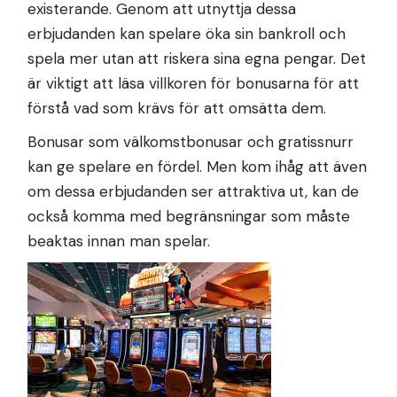
existerande. Genom att utnyttja dessa
erbjudanden kan spelare öka sin bankroll och
spela mer utan att riskera sina egna pengar. Det
är viktigt att läsa villkoren för bonusarna för att
förstå vad som krävs för att omsätta dem.
Bonusar som välkomstbonusar och gratissnurr
kan ge spelare en fördel. Men kom ihåg att även
om dessa erbjudanden ser attraktiva ut, kan de
också komma med begränsningar som måste
beaktas innan man spelar.