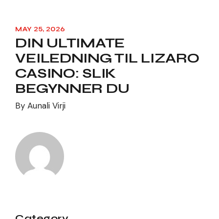
MAY 25, 2026
DIN ULTIMATE
VEILEDNING TIL LIZARO
CASINO: SLIK
BEGYNNER DU
By
Aunali Virji
Category