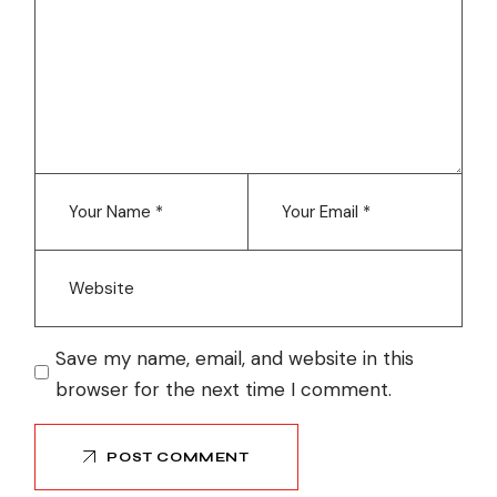
Save my name, email, and website in this
browser for the next time I comment.
POST COMMENT