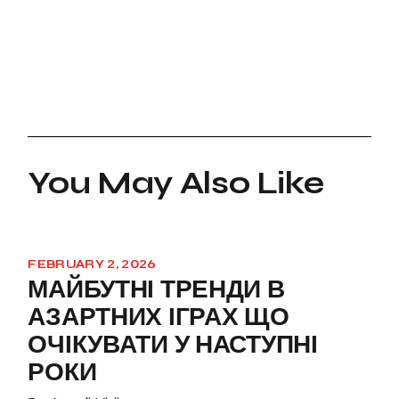
You May Also Like
FEBRUARY 2, 2026
МАЙБУТНІ ТРЕНДИ В
АЗАРТНИХ ІГРАХ ЩО
ОЧІКУВАТИ У НАСТУПНІ
РОКИ