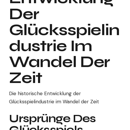
Der
Glücksspielin
Dustrie Im
Wandel Der
Zeit
Die historische Entwicklung der
Glücksspielindustrie im Wandel der Zeit
Ursprünge Des
Glücksspiels