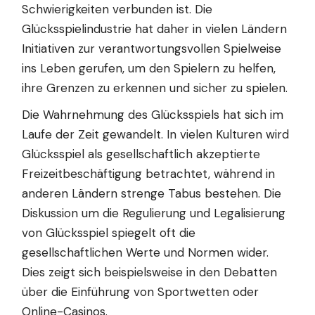
Schwierigkeiten verbunden ist. Die
Glücksspielindustrie hat daher in vielen Ländern
Initiativen zur verantwortungsvollen Spielweise
ins Leben gerufen, um den Spielern zu helfen,
ihre Grenzen zu erkennen und sicher zu spielen.
Die Wahrnehmung des Glücksspiels hat sich im
Laufe der Zeit gewandelt. In vielen Kulturen wird
Glücksspiel als gesellschaftlich akzeptierte
Freizeitbeschäftigung betrachtet, während in
anderen Ländern strenge Tabus bestehen. Die
Diskussion um die Regulierung und Legalisierung
von Glücksspiel spiegelt oft die
gesellschaftlichen Werte und Normen wider.
Dies zeigt sich beispielsweise in den Debatten
über die Einführung von Sportwetten oder
Online-Casinos.