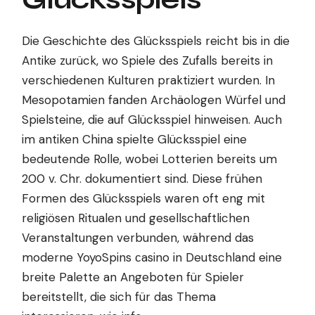
Die Geschichte des Glücksspiels reicht bis in die
Antike zurück, wo Spiele des Zufalls bereits in
verschiedenen Kulturen praktiziert wurden. In
Mesopotamien fanden Archäologen Würfel und
Spielsteine, die auf Glücksspiel hinweisen. Auch
im antiken China spielte Glücksspiel eine
bedeutende Rolle, wobei Lotterien bereits um
200 v. Chr. dokumentiert sind. Diese frühen
Formen des Glücksspiels waren oft eng mit
religiösen Ritualen und gesellschaftlichen
Veranstaltungen verbunden, während das
moderne YoyoSpins сasino in Deutschland eine
breite Palette an Angeboten für Spieler
bereitstellt, die sich für das Thema