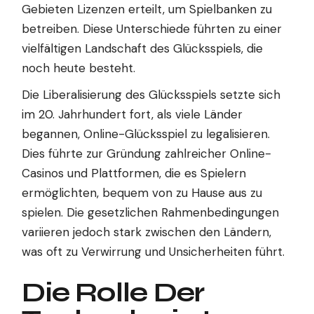
Gebieten Lizenzen erteilt, um Spielbanken zu
betreiben. Diese Unterschiede führten zu einer
vielfältigen Landschaft des Glücksspiels, die
noch heute besteht.
Die Liberalisierung des Glücksspiels setzte sich
im 20. Jahrhundert fort, als viele Länder
begannen, Online-Glücksspiel zu legalisieren.
Dies führte zur Gründung zahlreicher Online-
Casinos und Plattformen, die es Spielern
ermöglichten, bequem von zu Hause aus zu
spielen. Die gesetzlichen Rahmenbedingungen
variieren jedoch stark zwischen den Ländern,
was oft zu Verwirrung und Unsicherheiten führt.
Die Rolle Der