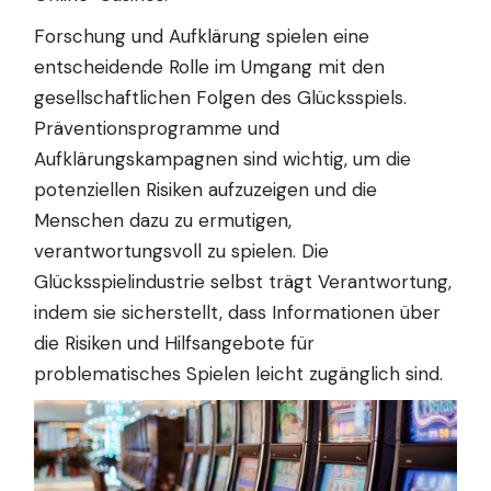
Forschung und Aufklärung spielen eine
entscheidende Rolle im Umgang mit den
gesellschaftlichen Folgen des Glücksspiels.
Präventionsprogramme und
Aufklärungskampagnen sind wichtig, um die
potenziellen Risiken aufzuzeigen und die
Menschen dazu zu ermutigen,
verantwortungsvoll zu spielen. Die
Glücksspielindustrie selbst trägt Verantwortung,
indem sie sicherstellt, dass Informationen über
die Risiken und Hilfsangebote für
problematisches Spielen leicht zugänglich sind.