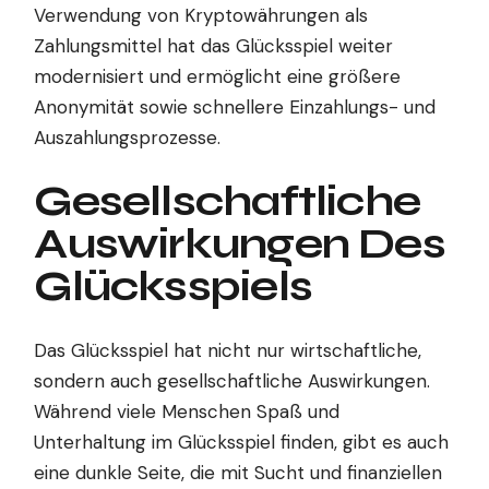
Verwendung von Kryptowährungen als
Zahlungsmittel hat das Glücksspiel weiter
modernisiert und ermöglicht eine größere
Anonymität sowie schnellere Einzahlungs- und
Auszahlungsprozesse.
Gesellschaftliche
Auswirkungen Des
Glücksspiels
Das Glücksspiel hat nicht nur wirtschaftliche,
sondern auch gesellschaftliche Auswirkungen.
Während viele Menschen Spaß und
Unterhaltung im Glücksspiel finden, gibt es auch
eine dunkle Seite, die mit Sucht und finanziellen