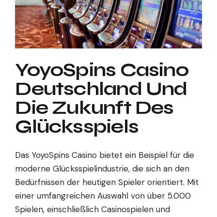
YoyoSpins Casino
Deutschland Und
Die Zukunft Des
Glücksspiels
Das YoyoSpins Casino bietet ein Beispiel für die
moderne Glücksspielindustrie, die sich an den
Bedürfnissen der heutigen Spieler orientiert. Mit
einer umfangreichen Auswahl von über 5.000
Spielen, einschließlich Casinospielen und