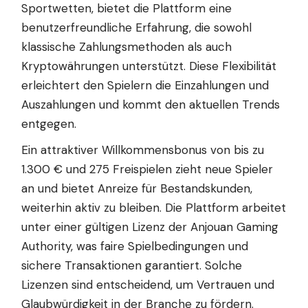
Sportwetten, bietet die Plattform eine
benutzerfreundliche Erfahrung, die sowohl
klassische Zahlungsmethoden als auch
Kryptowährungen unterstützt. Diese Flexibilität
erleichtert den Spielern die Einzahlungen und
Auszahlungen und kommt den aktuellen Trends
entgegen.
Ein attraktiver Willkommensbonus von bis zu
1.300 € und 275 Freispielen zieht neue Spieler
an und bietet Anreize für Bestandskunden,
weiterhin aktiv zu bleiben. Die Plattform arbeitet
unter einer gültigen Lizenz der Anjouan Gaming
Authority, was faire Spielbedingungen und
sichere Transaktionen garantiert. Solche
Lizenzen sind entscheidend, um Vertrauen und
Glaubwürdigkeit in der Branche zu fördern.