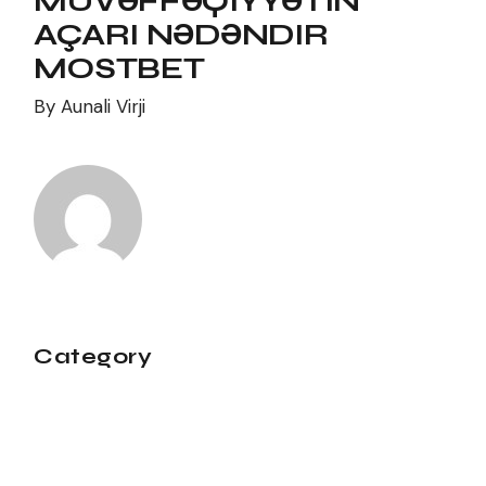
MÜVƏFFƏQIYYƏTIN
AÇARI NƏDƏNDIR
MOSTBET
By
Aunali Virji
Category